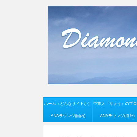
ホーム（どんなサイトか）
空旅人『りょう』のプロ
ANAラウンジ(国内)
ANAラウンジ(海外)