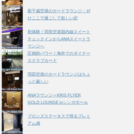
新千歳空港のカードラウンジ：ぜ
ひここで過ごして欲しい訳
初体験！羽田空港国内線スイート
チェックインからANAスイートラ
ウンジへ
圧倒的パワー！海外でのダイナー
スクラブカード
羽田空港のカードラウンジはちょ
っと厳しい
ANAラウンジ＝KRIS FLYER
GOLD LOUNGE inシンガポール
ブロンズステータスで得るプレミ
アム感