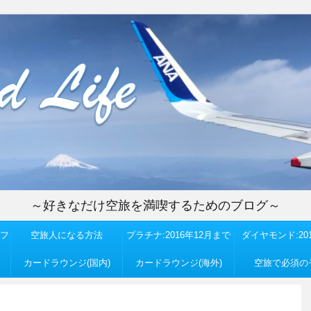
～好きなだけ空旅を満喫するためのブログ～
フ
空旅人になる方法
プラチナ:2016年12月まで
ダイヤモンド:201
カードラウンジ(国内)
カードラウンジ(海外)
空旅で必須の