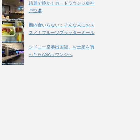
綺麗で静か！カードラウンジ＠神
戸空港
機内食いらない：そんな人におス
スメ！フルーツプラッターミール
シドニー空港出国後、お土産を買
ったらANAラウンジへ