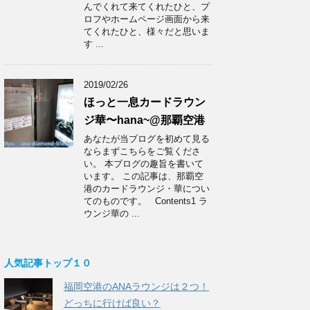
んでくれて来てくれたひと、プ
ロフやホームページ画面から来
てくれたひと、様々だと思いま
す ...
2019/02/26
ほっと一息カードラウン
ジ華〜hana~@那覇空港
あなたが当ブログを初めて見る
ならまずこちらをご覧くださ
い。 本ブログの趣旨を書いて
います。 この記事は、那覇空
港のカードラウンジ・華につい
てのものです。 Contents1 ラ
ウンジ華の ...
人気記事トップ１０
福岡空港のANAラウンジは２つ！
どっちに行けば良い？