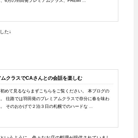
6月の羽田発プレミアムクラス、PREMI ...
した↓
アムクラスでCAさんとの会話を楽しむ
初めて見るならまずこちらをご覧ください。 本ブログの
。 往路では羽田発のプレミアムクラスで存分に春を味わ
。 そのおかげで２泊３日の札幌でのハードな ...
というように、色々なお店の料理が提供されていまし