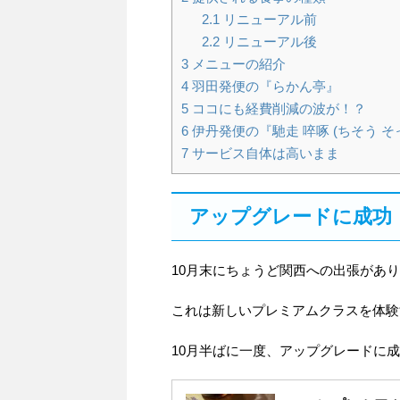
2.1
リニューアル前
2.2
リニューアル後
3
メニューの紹介
4
羽田発便の『らかん亭』
5
ココにも経費削減の波が！？
6
伊丹発便の『馳走 啐啄 (ちそう そ
7
サービス自体は高いまま
アップグレードに成功
10月末にちょうど関西への出張があ
これは新しいプレミアムクラスを体験
10月半ばに一度、アップグレードに成