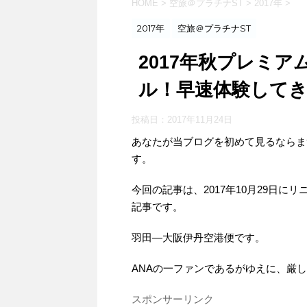
HOME
>
空旅＠プラチナST
>
2017年
>
2017年
空旅＠プラチナST
2017年秋プレミ
ル！早速体験して
投稿日：
2017年11月24日
あなたが当ブログを初めて見るならま
す。
​今回の記事は、2017年10月29
記事です。
羽田―大阪伊丹空港便です。
ANAの一ファンであるがゆえに、厳
スポンサーリンク