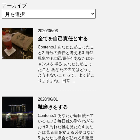
アーカイブ
2020/06/06
全てを自己責任とする
Contents1 あなたに起こったこ
と2 自分の責任と考える3 自然
現象でも自己責任4 あなたはチ
ャンスを得る あなたに起こっ
たこと あなたの力ではどうし
ようもないことって、よく起こ
りますよね。日常 ...
2020/06/01
靴磨きをする
Contents1 あなたが毎日使って
いるモノ2 毎日靴の労をねぎら
おう3 汚れた靴を見たら4 あな
たは見る目を変える必要はない
5 あなたに機会が訪れる6 靴磨