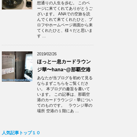
想通りの人生を歩む。 このペ
ージに来てくれてありがとうご
ざいます。 ANAでの空旅を読
んでくれて来てくれたひと、プ
ロフやホームページ画面から来
てくれたひと、様々だと思いま
す ...
2019/02/26
ほっと一息カードラウン
ジ華〜hana~@那覇空港
あなたが当ブログを初めて見る
ならまずこちらをご覧くださ
い。 本ブログの趣旨を書いて
います。 この記事は、那覇空
港のカードラウンジ・華につい
てのものです。 ラウンジ華の
場所 空港の１階にあ ...
人気記事トップ１０