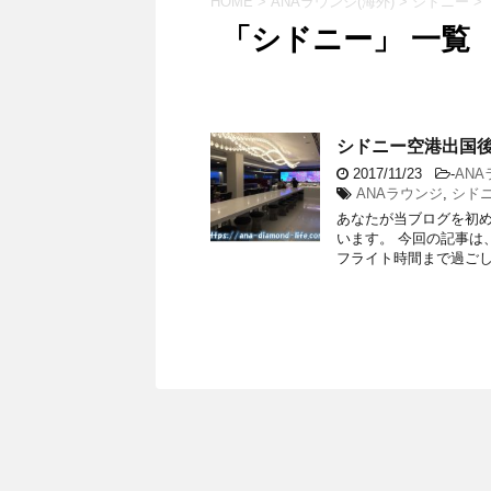
HOME
>
ANAラウンジ(海外)
>
シドニー
>
「シドニー」 一覧
シドニー空港出国後
2017/11/23
-
ANA
ANAラウンジ
,
シド
あなたが当ブログを初
います。 ​今回の記事
フライト時間まで過ごしたA