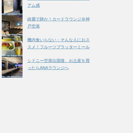
アム感
綺麗で静か！カードラウンジ＠神
戸空港
機内食いらない：そんな人におス
スメ！フルーツプラッターミール
シドニー空港出国後、お土産を買
ったらANAラウンジへ