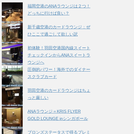
福岡空港のANAラウンジは２つ！
どっちに行けば良い？
新千歳空港のカードラウンジ：ぜ
ひここで過ごして欲しい訳
初体験！羽田空港国内線スイート
チェックインからANAスイートラ
ウンジへ
圧倒的パワー！海外でのダイナー
スクラブカード
羽田空港のカードラウンジはちょ
っと厳しい
ANAラウンジ＝KRIS FLYER
GOLD LOUNGE inシンガポール
ブロンズステータスで得るプレミ