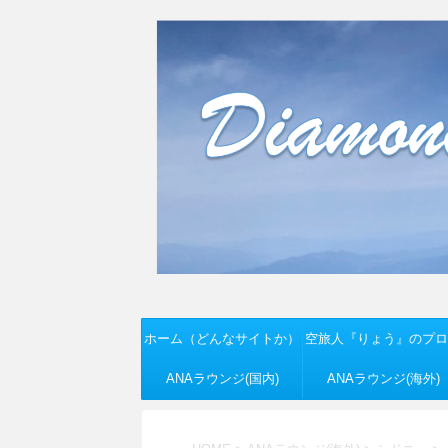
ホーム（どんなサイトか）
空旅人『りょう』のプロ
ANAラウンジ(国内)
ANAラウンジ(海外)