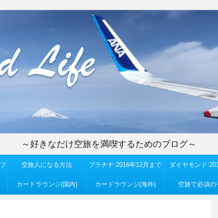
～好きなだけ空旅を満喫するためのブログ～
フ
空旅人になる方法
プラチナ:2016年12月まで
ダイヤモンド:201
カードラウンジ(国内)
カードラウンジ(海外)
空旅で必須の