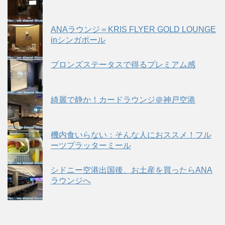
ANAラウンジ＝KRIS FLYER GOLD LOUNGE
inシンガポール
ブロンズステータスで得るプレミアム感
綺麗で静か！カードラウンジ＠神戸空港
機内食いらない：そんな人におススメ！フル
ーツプラッターミール
シドニー空港出国後、お土産を買ったらANA
ラウンジへ