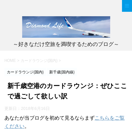
～好きなだけ空旅を満喫するためのブログ～
HOME
>
カードラウンジ(国内)
>
カードラウンジ(国内)
新千歳(国内線)
新千歳空港のカードラウンジ：ぜひここ
で過ごして欲しい訳
更新日：
2018年6月16日
あなたが当ブログを初めて見るならまず
こちらをご覧
ください
。