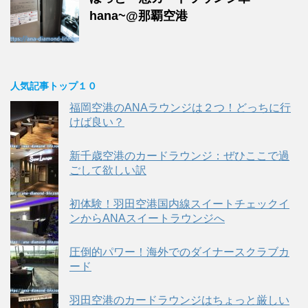
hana~@那覇空港
人気記事トップ１０
福岡空港のANAラウンジは２つ！どっちに行
けば良い？
新千歳空港のカードラウンジ：ぜひここで過
ごして欲しい訳
初体験！羽田空港国内線スイートチェックイ
ンからANAスイートラウンジへ
圧倒的パワー！海外でのダイナースクラブカ
ード
羽田空港のカードラウンジはちょっと厳しい