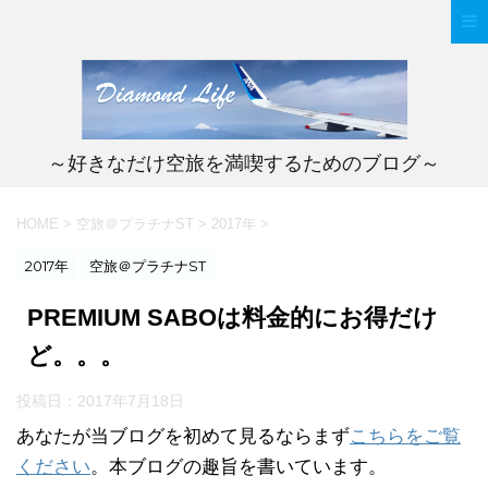
～好きなだけ空旅を満喫するためのブログ～
HOME
>
空旅＠プラチナST
>
2017年
>
2017年
空旅＠プラチナST
PREMIUM SABOは料金的にお得だけ
ど。。。
投稿日：
2017年7月18日
あなたが当ブログを初めて見るならまず
こちらをご覧
ください
。本ブログの趣旨を書いています。