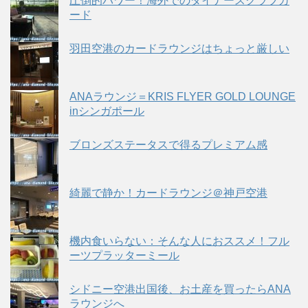
圧倒的パワー！海外でのダイナースクラブカ
ード
羽田空港のカードラウンジはちょっと厳しい
ANAラウンジ＝KRIS FLYER GOLD LOUNGE
inシンガポール
ブロンズステータスで得るプレミアム感
綺麗で静か！カードラウンジ＠神戸空港
機内食いらない：そんな人におススメ！フル
ーツプラッターミール
シドニー空港出国後、お土産を買ったらANA
ラウンジへ