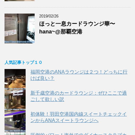
2019/02/26
ほっと一息カードラウンジ華〜
hana~@那覇空港
人気記事トップ１０
福岡空港のANAラウンジは２つ！どっちに行
けば良い？
新千歳空港のカードラウンジ：ぜひここで過
ごして欲しい訳
初体験！羽田空港国内線スイートチェックイ
ンからANAスイートラウンジへ