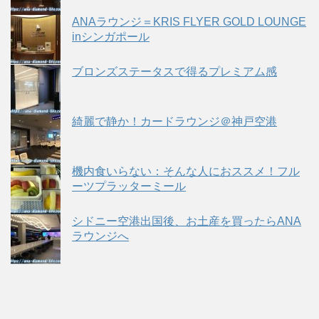
ANAラウンジ＝KRIS FLYER GOLD LOUNGE
inシンガポール
ブロンズステータスで得るプレミアム感
綺麗で静か！カードラウンジ＠神戸空港
機内食いらない：そんな人におススメ！フル
ーツプラッターミール
シドニー空港出国後、お土産を買ったらANA
ラウンジへ