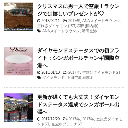
クリスマスに男一人で空旅！ラウン
ジでは嬉しいプレゼントが♡
2018/02/11
-
2017年
,
ANAスイートラウンジ
,
空旅@ダイヤモンドST
,
羽田(国内線)
ANAスイートラウンジ
,
羽田空港
ダイヤモンドステータスでの初フラ
イト：シンガポールチャンギ国際空
港へ
2018/01/10
-
2017年
,
空旅@ダイヤモンドST
ダイヤモンド
,
羽田空港国際線
更新が遅くても大丈夫！ダイヤモン
ドステータス達成でシンガポール出
張へ
2017/12/29
-
2017年
,
2017年
,
空旅@ダイヤモ
ンドST
,
空旅＠プラチナST